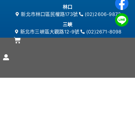
林口
新北市林口區民權路173號
(02)2606-9872
三峽
新北市三峽區大觀路12-9號
(02)2671-8098
高雄
804高雄市鼓山區美明路81號
0916-143-418
嘉義
嘉義市西區南京路29號
(05)2842-001
原廠公司貨
總代理授權經銷
與我們聯繫
fengyun.twm@gmail.com
隱私權及網站使用條款
© 2024 丰云股份有限公司 All Rights Reserved.
Designed by 華勉設計