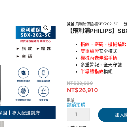
貨號
飛利浦保險櫃SBX202-5C
【飛利浦PHILIPS】SB
指紋、密碼、機械鑰匙
雙重驗證
安全模式
機械內嵌伸縮手柄
多重警報、全天守護
半導體指紋
模組
NT$
29,900
NT$
26,910
數量
熱銷預購
加入