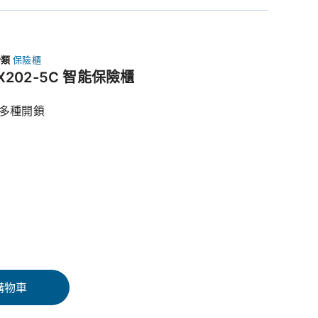
分類
保險櫃
X202-5C 智能保險櫃
多種開鎖
購物車