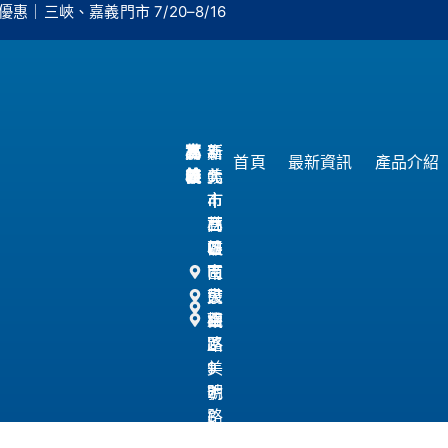
惠｜三峽、嘉義門市 7/20–8/16
林
三
高
嘉
新
新
8
嘉
首頁
最新資訊
產品介紹
口
峽
雄
義
北
北
0
義
市
市
4
市
林
三
高
西
口
峽
雄
區
區
區
市
南
民
大
鼓
京
權
觀
山
路
路
路
區
2
1
1
美
9
7
2
明
號
3
-
路
(
號
9
8
0