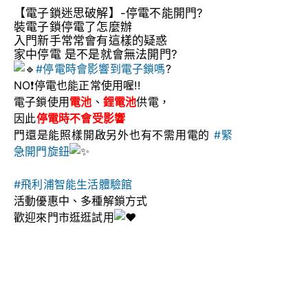
【電子鎖迷思破解】-停電不能開門?
裝電子鎖停電了怎麼辦
入門新手常常會有這樣的疑惑
家中停電 是不是就會無法開門?
#停電時會影響到電子鎖嗎
?
NO❗停電也能正常使用喔!!
電子鎖使用
電池
、
鋰電池
供電，
因此
停電時不會受影響
門還是能照樣開啟另外也有不需用電的
#緊
急開門旋鈕
#飛利浦智能生活體驗館
活動優惠中、多種解鎖方式
歡迎來門市逛逛試用