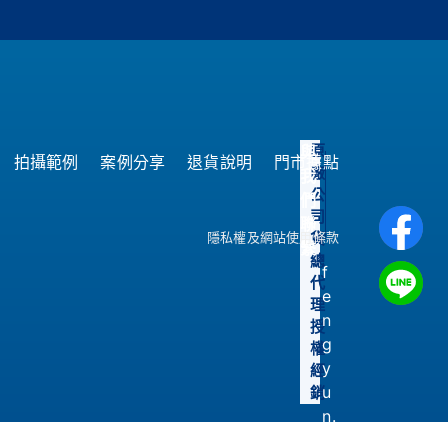
20
原
與
拍攝範例
案例分享
退貨說明
門市據點
廠
我
公
們
司
聯
隱私權及網站使用條款
貨
繫
總
f
代
e
理
n
授
g
權
y
經
u
銷
n.
t