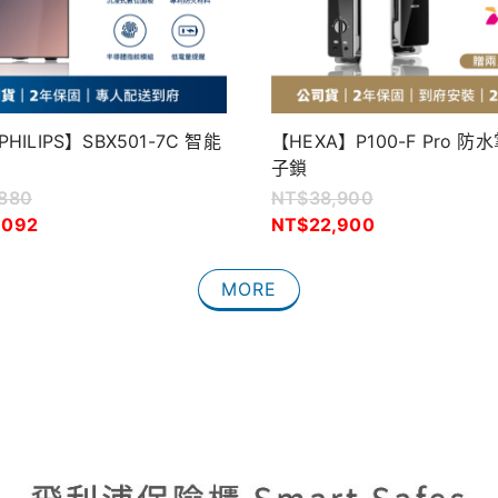
ILIPS】SBX501-7C 智能
【HEXA】P100-F Pro 
子鎖
,880
NT$
38,900
,092
NT$
22,900
MORE