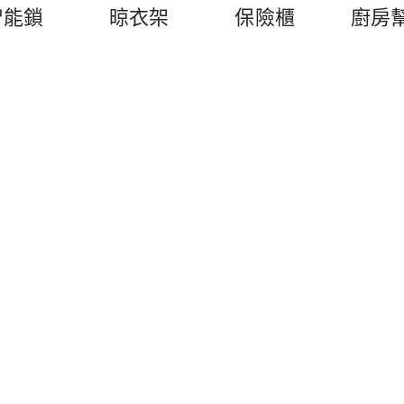
智能鎖
晾衣架
保險櫃
廚房