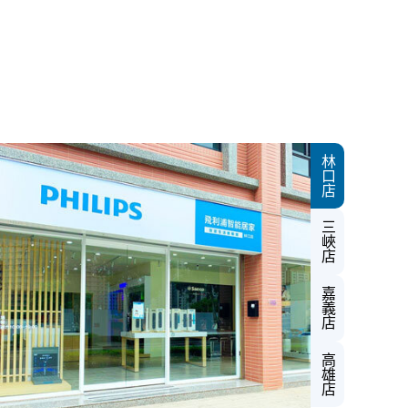
林口店
三峽店
嘉義店
高雄店